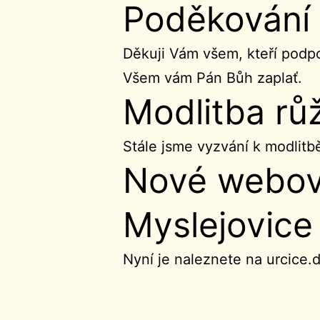
Poděkování
Děkuji Vám všem, kteří podpo
Všem vám Pán Bůh zaplať.
Modlitba rů
Stále jsme vyzvání k modlit
Nové webové
Myslejovice
Nyní je naleznete na urcice.d