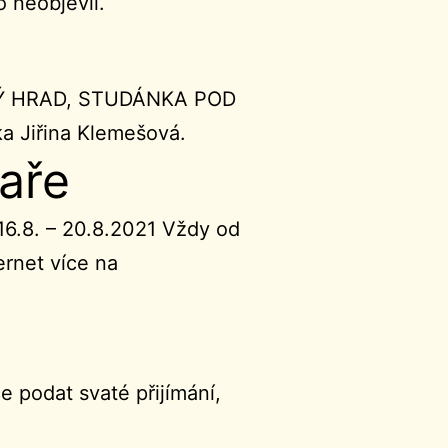
o neobjevil.
NOVÝ HRAD, STUDÁNKA POD
a Jiřina Klemešová.
faře
 16.8. – 20.8.2021 Vždy od
ernet více na
 podat svaté přijímání,