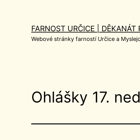
Přejít
k
obsahu
FARNOST URČICE | DĚKANÁT
Webové stránky farností Určice a Myslej
Ohlášky 17. ne