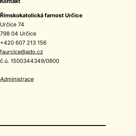
Kontakt
Římskokatolická farnost Určice
Určice 74
798 04 Určice
+420 607 213 156
faurcice@ado.cz
č.ú. 1500344349/0800
Administrace