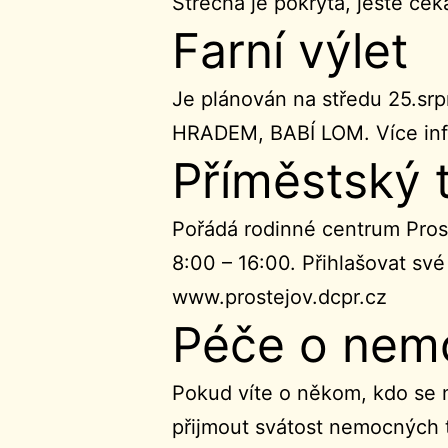
Střecha je pokryta, ještě če
Farní výlet
Je plánován na středu 25.s
HRADEM, BABÍ LOM. Více info
Příměstský t
Pořádá rodinné centrum Prostě
8:00 – 16:00. Přihlašovat své
www.prostejov.dcpr.cz
Péče o nem
Pokud víte o někom, kdo se n
přijmout svátost nemocných t