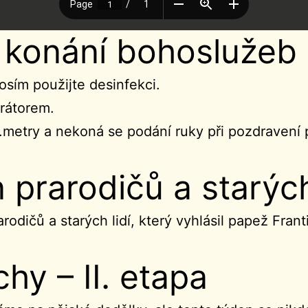
o konání bohoslužeb 
osím použijte desinfekci.
irátorem.
.metry a nekoná se podání ruky při pozdravení 
prarodičů a starých
rodičů a starých lidí, který vyhlásil papež Fran
hy – II. etapa