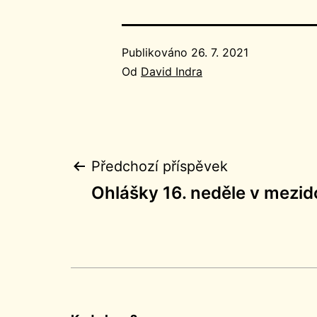
Publikováno
26. 7. 2021
Od
David Indra
Navigace
Předchozí příspěvek
Ohlášky 16. neděle v mezid
pro
příspěvek