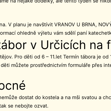
káme na nějaké dodělky, ale tento týden se nikd
rpna. V planu je navštívit VRANOV U BRNA, 
rmací ohledně výletu vám sdělí paní katechetk
ábor v Určicích na 
jov. Pro děti od 6 – 11.let Termín tábora je od
 děti můžete prostřednictvím formuláře přes int
ocné
emůže dostat do kostela a na mši svatou a chce
ak se nebojte ozvat.