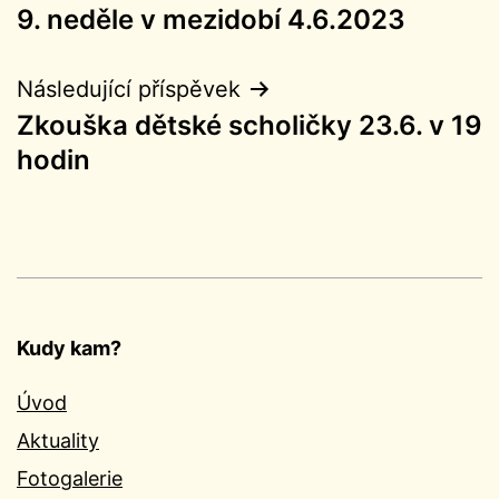
9. neděle v mezidobí 4.6.2023
pro
příspěvek
Následující příspěvek
Zkouška dětské scholičky 23.6. v 19
hodin
Kudy kam?
Úvod
Aktuality
Fotogalerie