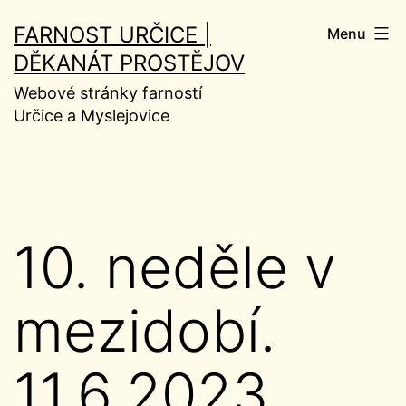
Přejít
FARNOST URČICE |
Menu
k
DĚKANÁT PROSTĚJOV
obsahu
Webové stránky farností
Určice a Myslejovice
10. neděle v
mezidobí.
11.6.2023