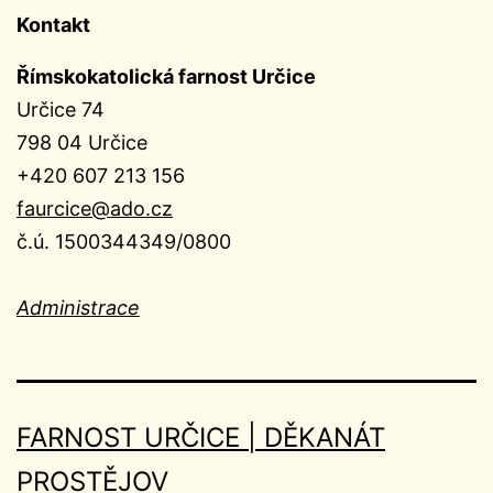
Kontakt
Římskokatolická farnost Určice
Určice 74
798 04 Určice
+420 607 213 156
faurcice@ado.cz
č.ú. 1500344349/0800
Administrace
FARNOST URČICE | DĚKANÁT
PROSTĚJOV