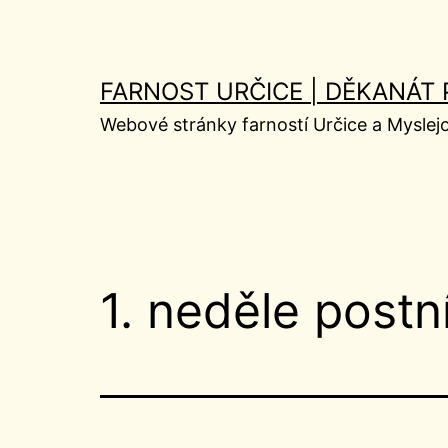
Přejít
k
obsahu
FARNOST URČICE | DĚKANÁT
Webové stránky farností Určice a Myslej
1. neděle postn