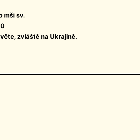
o mši sv.
30
věte, zvláště na Ukrajině.