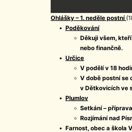
Ohlášky – 1. neděle postní
(1
Poděkování
Děkuji všem, kteří
nebo finančně.
Určice
V podělí v 18 hod
V době postní se 
v Dětkovicích ve 
Plumlov
Setkání – příprava
Rozjímání nad Pís
Farnost, obec a škola V