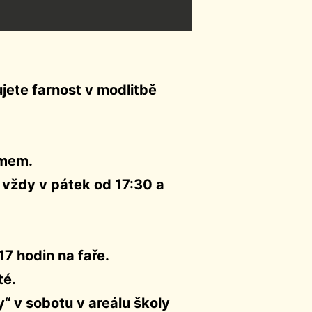
ujete farnost v modlitbě
smem.
 vždy v pátek od 17:30 a
17 hodin na faře.
té.
“ v sobotu v areálu školy