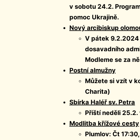
v sobotu 24.2. Program 
pomoc Ukrajině.
Nový arcibiskup olom
V pátek 9.2.202
dosavadního admi
Modleme se za ně
Postní almužny
Můžete si vzít v k
Charita)
Sbírka Haléř sv. Petra
Příští neděli 25.2
Modlitba křížové cesty
Plumlov: Čt 17:30,