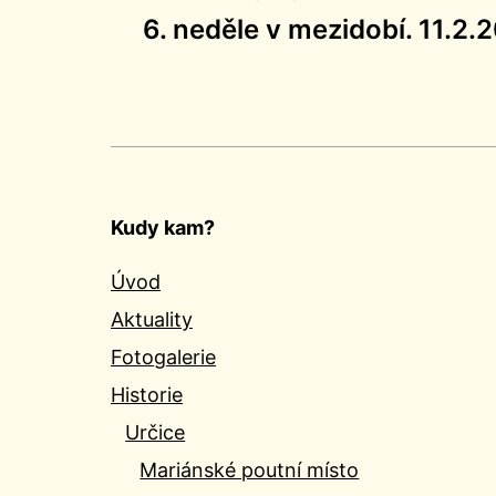
Navigace
6. neděle v mezidobí. 11.2.
pro
příspěvek
Kudy kam?
Úvod
Aktuality
Fotogalerie
Historie
Určice
Mariánské poutní místo