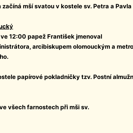
začíná mší svatou v kostele sv. Petra a Pavla
oucký
4 ve 12:00 papež František jmenoval Mo
nistrátora, arcibiskupem olomouckým a metr
ho.
ostele papírové pokladničky tzv. Postní almužn
. ve všech farnostech při mši sv.