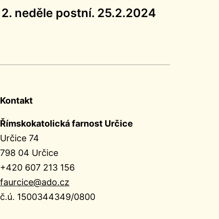
2. neděle postní. 25.2.2024
Kontakt
Římskokatolická farnost Určice
Určice 74
798 04 Určice
+420 607 213 156
faurcice@ado.cz
č.ú. 1500344349/0800