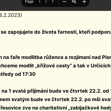
8.2.2023)
 se zapojujete do života farnosti, kteří podpor
in na faře modlitba růžence a rozjímaní nad Pí
chceme modlit „křížové cesty“ a tak v Určicích
středy od 17:30
 na 1 svaté příjímání bude ve čtvrtek 22.2. od 
mem svatým bude ve čtvrtek 22.2. po mši sva
řesovice zve na charitativní „zabíjačkové hody