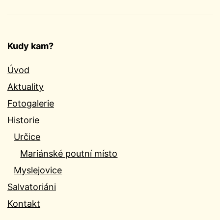
Kudy kam?
Úvod
Aktuality
Fotogalerie
Historie
Určice
Mariánské poutní místo
Myslejovice
Salvatoriáni
Kontakt