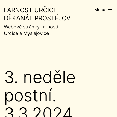
Přejít
FARNOST URČICE |
Menu
k
DĚKANÁT PROSTĚJOV
obsahu
Webové stránky farností
Určice a Myslejovice
3. neděle
postní.
3.3.2024