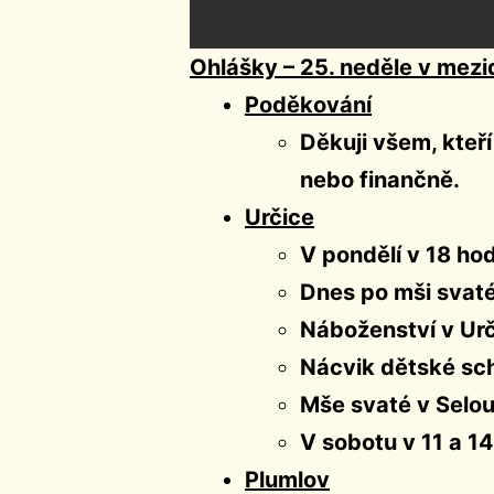
Ohlášky – 25. neděle v mez
Poděkování
Děkuji všem, kteří
nebo finančně.
Určice
V pondělí v 18 ho
Dnes po mši svaté 
Náboženství v Urč
Nácvik dětské sch
Mše svaté v Selou
V sobotu v 11 a 14
Plumlov