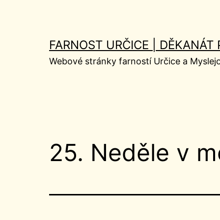
Přejít
k
obsahu
FARNOST URČICE | DĚKANÁT
Webové stránky farností Určice a Myslej
25. Neděle v m