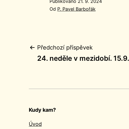
Publikováno
21. 9. 2024
Od
P. Pavel Barbořák
Navigace
Předchozí příspěvek
24. neděle v mezidobí. 15.
pro
příspěvek
Kudy kam?
Úvod