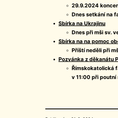
29.9.2024 koncert
Dnes setkání na fa
Sbírka na Ukrajinu
Dnes při mši s
Sbírka na na pomoc o
Příští neděli při 
Pozvánka z děkanátu P
Římskokatolická 
v 11:00 při poutn