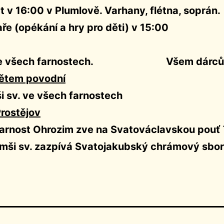
 v 16:00 v Plumlově. Varhany, flétna, soprán.
ře (opékání a hry pro děti) v 15:00
v. ve všech farnostech. Všem dárcům 
bětem povodní
mši sv. ve všech farnostech
rostějov
farnost Ohrozim zve na Svatováclavskou po
í mši sv. zazpívá Svatojakubský chrámový sbor