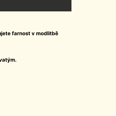
ujete farnost v modlitbě
svatým.