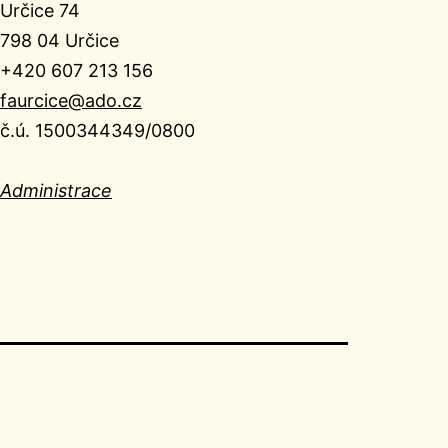
Určice 74
798 04 Určice
+420 607 213 156
faurcice@ado.cz
č.ú. 1500344349/0800
Administrace