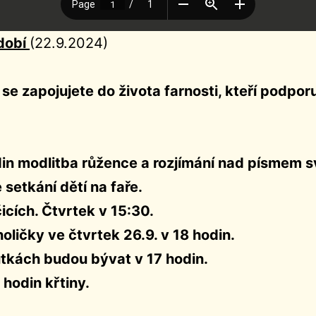
idobí
(22.9.2024)
 se zapojujete do života farnosti, kteří podpor
din modlitba růžence a rozjímání nad písmem 
setkání dětí na faře.
icích. Čtvrtek v 15:30.
oličky ve čtvrtek 26.9. v 18 hodin.
tkách budou bývat v 17 hodin.
 hodin křtiny.