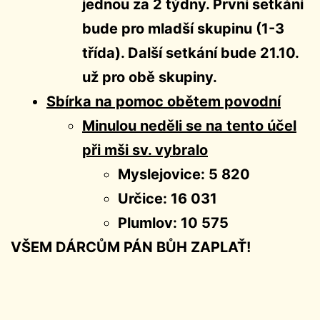
jednou za 2 týdny. První setkání
bude pro mladší skupinu (1-3
třída). Další setkání bude 21.10.
už pro obě skupiny.
Sbírka na pomoc obětem povodní
Minulou neděli se na tento účel
při mši sv. vybralo
Myslejovice: 5 820
Určice: 16 031
Plumlov: 10 575
VŠEM DÁRCŮM PÁN BŮH ZAPLAŤ!