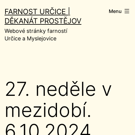
Přejít
FARNOST URČICE |
Menu
k
DĚKANÁT PROSTĚJOV
obsahu
Webové stránky farností
Určice a Myslejovice
27. neděle v
mezidobí.
6.10.2024