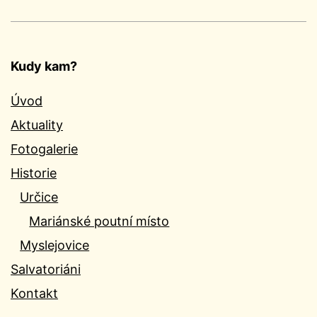
Kudy kam?
Úvod
Aktuality
Fotogalerie
Historie
Určice
Mariánské poutní místo
Myslejovice
Salvatoriáni
Kontakt