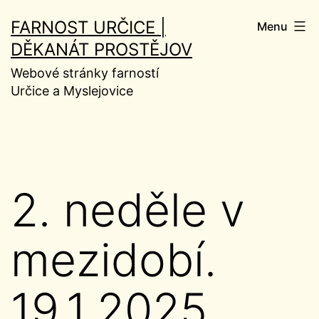
Přejít
FARNOST URČICE |
Menu
k
DĚKANÁT PROSTĚJOV
obsahu
Webové stránky farností
Určice a Myslejovice
2. neděle v
mezidobí.
19.1.2025