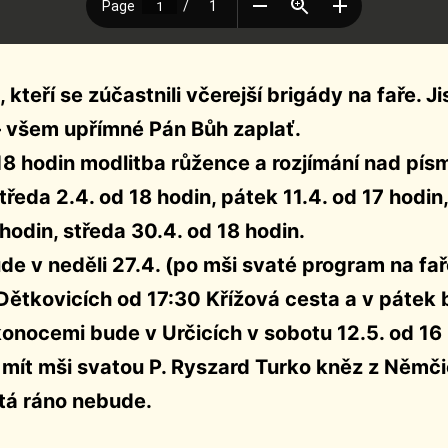
 kteří se zúčastnili včerejší brigády na faře. J
 – všem upřímné Pán Bůh zaplať.
18 hodin modlitba růžence a rozjímání nad pí
ředa 2.4. od 18 hodin, pátek 11.4. od 17 hodin,
hodin, středa 30.4. od 18 hodin.
de v neděli 27.4. (po mši svaté program na fař
Dětkovicích od 17:30 Křížová cesta a v pátek 
onocemi bude v Určicích v sobotu 12.5. od 16 
mít mši svatou P. Ryszard Turko kněz z Němč
tá ráno nebude.