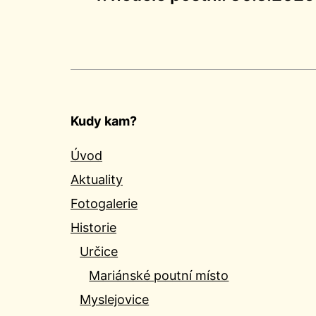
pro
příspěvek
Kudy kam?
Úvod
Aktuality
Fotogalerie
Historie
Určice
Mariánské poutní místo
Myslejovice