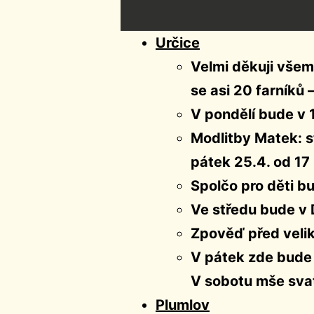
Určice
Velmi děkuji všem,
se asi 20 farníků
V pondělí bude v 
Modlitby Matek: st
pátek 25.4. od 17 
Spolčo pro děti bu
Ve středu bude v 
Zpověď před velik
V pátek zde bude 
V sobotu mše sva
Plumlov