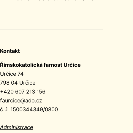
Kontakt
Římskokatolická farnost Určice
Určice 74
798 04 Určice
+420 607 213 156
faurcice@ado.cz
č.ú. 1500344349/0800
Administrace