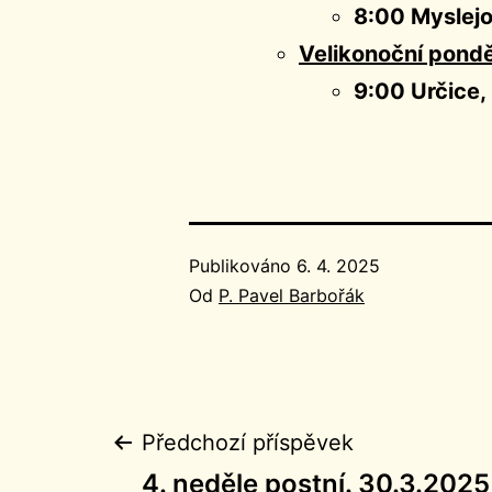
8:00 Myslejo
Velikonoční pondě
9:00 Určice,
Publikováno
6. 4. 2025
Od
P. Pavel Barbořák
Navigace
Předchozí příspěvek
4. neděle postní. 30.3.2025