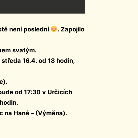
istě není poslední
. Zapojilo
smem svatým.
 středa 16.4. od 18 hodin,
e).
bude od 17:30 v Určicích
hodin.
ic na Hané – (Výměna).