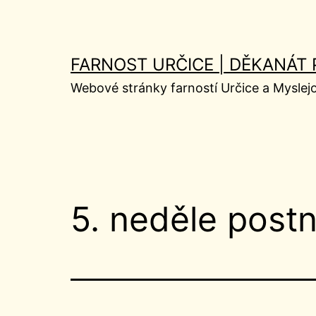
Přejít
k
obsahu
FARNOST URČICE | DĚKANÁT
Webové stránky farností Určice a Myslej
5. neděle postn