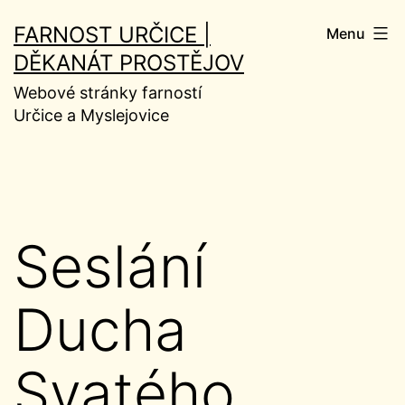
Přejít
FARNOST URČICE |
Menu
k
DĚKANÁT PROSTĚJOV
obsahu
Webové stránky farností
Určice a Myslejovice
Seslání
Ducha
Svatého.