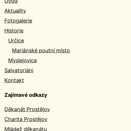
Úvod
Aktuality
Fotogalerie
Historie
Určice
Mariánské poutní místo
Myslejovice
Salvatoriáni
Kontakt
Zajímavé odkazy
Děkanát Prostějov
Charita Prostějov
Mládež děkanátu