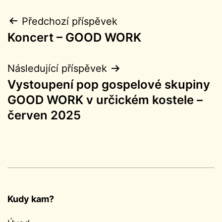
Navigace
Předchozí příspěvek
Koncert – GOOD WORK
pro
příspěvek
Následující příspěvek
Vystoupení pop gospelové skupiny
GOOD WORK v určickém kostele –
červen 2025
Kudy kam?