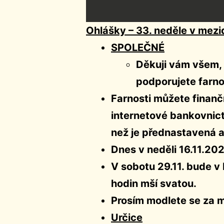
Ohlášky – 33. neděle v mez
SPOLEČNÉ
Děkuji vám všem, 
podporujete farno
Farnosti můžete finančn
internetové bankovnictv
než je přednastavená a
Dnes v neděli 16.11.20
V sobotu 29.11. bude v
hodin mší svatou.
Prosím modlete se za mí
Určice