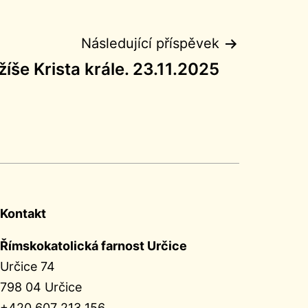
Následující příspěvek
žíše Krista krále. 23.11.2025
Kontakt
Římskokatolická farnost Určice
Určice 74
798 04 Určice
+420 607 213 156