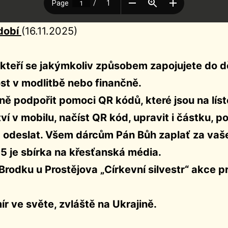
idobí
(16.11.2025)
kteří se jakýmkoliv způsobem zapojujete do děn
st v modlitbě nebo finančně.
ě podpořit pomoci QR kódů, které jsou na líst
í v mobilu, načíst QR kód, upravit i částku, p
 odeslat. Všem dárcům Pán Bůh zaplať za vaš
25 je sbírka na křesťanská média.
 Brodku u Prostějova „Církevní silvestr“ akce 
r ve světe, zvláště na Ukrajině.