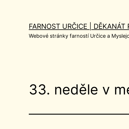
Přejít
k
obsahu
FARNOST URČICE | DĚKANÁT
Webové stránky farností Určice a Myslej
33. neděle v me