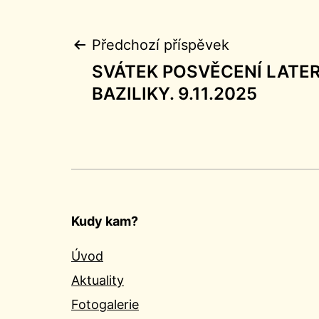
Navigace
Předchozí příspěvek
SVÁTEK POSVĚCENÍ LATE
pro
BAZILIKY. 9.11.2025
příspěvek
Kudy kam?
Úvod
Aktuality
Fotogalerie