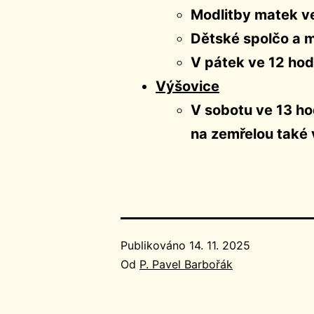
Modlitby matek ve
Dětské spolčo a m
V pátek ve 12 hod
Výšovice
V sobotu ve 13 h
na zemřelou také 
Publikováno
14. 11. 2025
Od
P. Pavel Barbořák