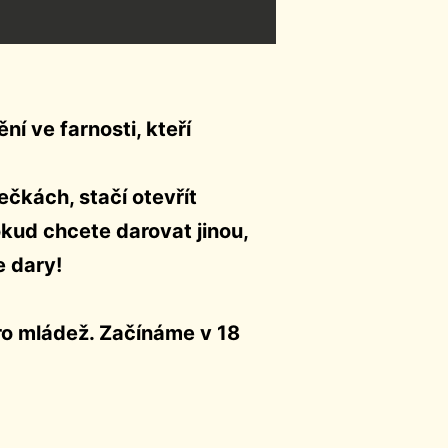
í ve farnosti, kteří
ečkách, stačí otevřít
okud chcete darovat jinou,
e dary!
pro mládež. Začínáme v 18