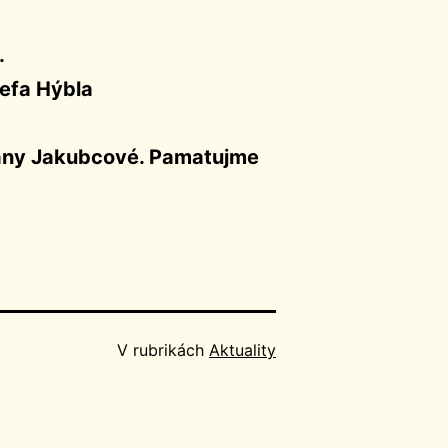
.
sefa Hýbla
Hany Jakubcové. Pamatujme
V rubrikách
Aktuality