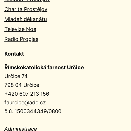
Charita Prostějov
Mládež děkanátu
Televize Noe
Radio Proglas
Kontakt
Římskokatolická farnost Určice
Určice 74
798 04 Určice
+420 607 213 156
faurcice@ado.cz
č.ú. 1500344349/0800
Administrace