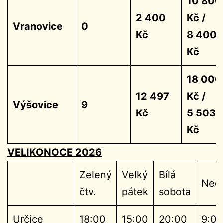
10 800
2 400
Kč /
Vranovice
0
Kč
8 400
Kč
18 000
12 497
Kč /
Výšovice
9
Kč
5 503
Kč
VELIKONOCE 2026
Zelený
Velký
Bílá
Ned
čtv.
pátek
sobota
Určice
18:00
15:00
20:00
9:00