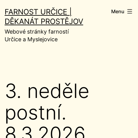
Přejít
FARNOST URČICE |
Menu
k
DĚKANÁT PROSTĚJOV
obsahu
Webové stránky farností
Určice a Myslejovice
3. neděle
postní.
8.3.2026