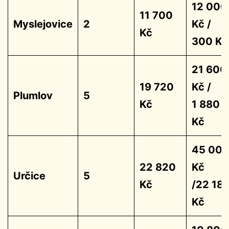
12 000
11 700
Myslejovice
2
Kč /
Kč
300 Kč
21 600
19 720
Kč /
Plumlov
5
Kč
1 880
Kč
45 00
22 820
Kč
Určice
5
Kč
/22 18
Kč