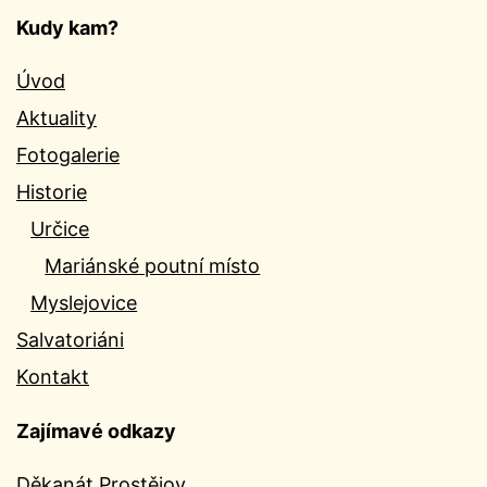
Kudy kam?
Úvod
Aktuality
Fotogalerie
Historie
Určice
Mariánské poutní místo
Myslejovice
Salvatoriáni
Kontakt
Zajímavé odkazy
Děkanát Prostějov