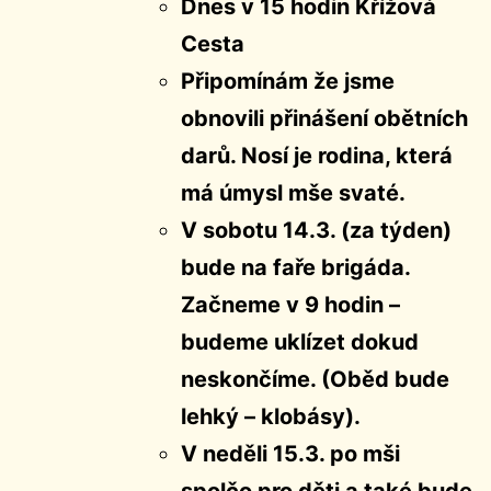
Dnes v 15 hodin Křížová
Cesta
Připomínám že jsme
obnovili přinášení obětních
darů. Nosí je rodina, která
má úmysl mše svaté.
V sobotu 14.3. (za týden)
bude na faře brigáda.
Začneme v 9 hodin –
budeme uklízet dokud
neskončíme. (Oběd bude
lehký – klobásy).
V neděli 15.3. po mši
spolčo pro děti a také bude