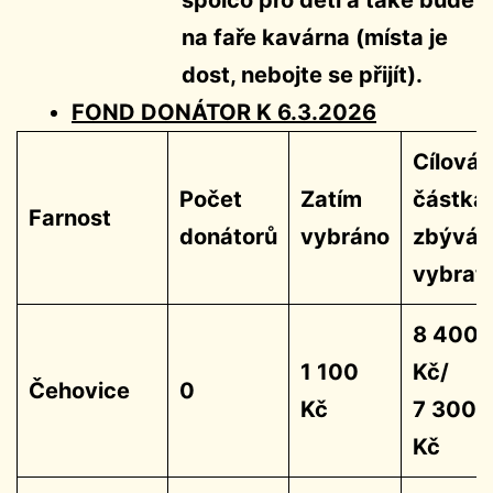
na faře kavárna (místa je
dost, nebojte se přijít).
FOND DONÁTOR K 6.3.2026
Cílová
Počet
Zatím
částka
Farnost
donátorů
vybráno
zbývá
vybrat
8 400
1 100
Kč/
Čehovice
0
Kč
7 300
Kč