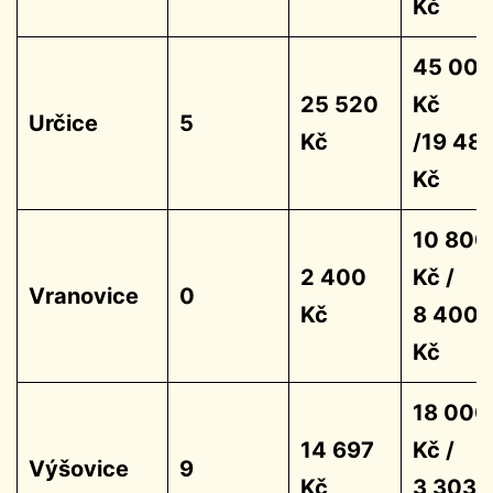
Kč
45 00
25 520
Kč
Určice
5
Kč
/19 48
Kč
10 800
2 400
Kč /
Vranovice
0
Kč
8 400
Kč
18 000
14 697
Kč /
Výšovice
9
Kč
3 303