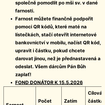
společně pomodlit po mši sv. v dané
farnosti.
Farnost můžete finančně podpořit
pomoci QR kódů, které maté na
lístečkách, stačí otevřít internetové
bankovnictví v mobilu, načíst QR kód,
upravit i částku, pokud chcete
darovat jinou, než je přednastavená a
odeslat. Všem dárcům Pán Bůh
zaplať!
FOND DONÁTOR K 15.5.2026
Cílová
Počet
Zatím
částka
Farnost