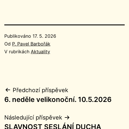
Publikováno
17. 5. 2026
Od
P. Pavel Barbořák
V rubrikách
Aktuality
Navigace
Předchozí příspěvek
6. neděle velikonoční. 10.5.2026
pro
příspěvek
Následující příspěvek
SLAVNOST SESLÁNÍ DUCHA