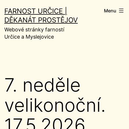
Přejít
FARNOST URČICE |
Menu
k
DĚKANÁT PROSTĚJOV
obsahu
Webové stránky farností
Určice a Myslejovice
7. neděle
velikonoční.
17.5.2026