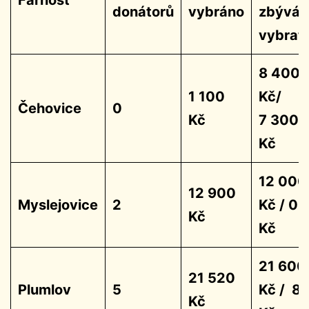
donátorů
vybráno
zbývá
vybrat
8 400
1 100
Kč/
Čehovice
0
Kč
7 300
Kč
12 000
12 900
Myslejovice
2
Kč / 0
Kč
Kč
21 600
21 520
Plumlov
5
Kč / 8
Kč