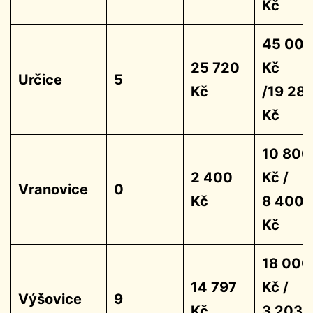
Kč
45 00
25 720
Kč
Určice
5
Kč
/19 28
Kč
10 800
2 400
Kč /
Vranovice
0
Kč
8 400
Kč
18 000
14 797
Kč /
Výšovice
9
Kč
3 203