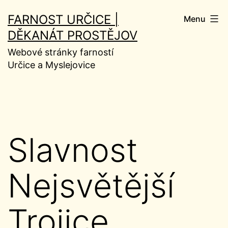
Přejít
FARNOST URČICE |
Menu
k
DĚKANÁT PROSTĚJOV
obsahu
Webové stránky farností
Určice a Myslejovice
Slavnost
Nejsvětější
Trojice.