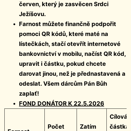
červen, který je zasvěcen Srdci
Ježíšovu.
Farnost můžete finančně podpořit
pomoci QR kódů, které maté na
lístečkách, stačí otevřít internetové
bankovnictví v mobilu, načíst QR kód,
upravit i částku, pokud chcete
darovat jinou, než je přednastavená a
odeslat. Všem dárcům Pán Bůh
zaplať!
FOND DONÁTOR K 22.5.2026
Cílová
Počet
Zatím
částka