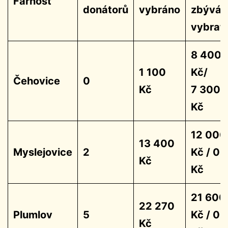
Farnost
donátorů
vybráno
zbývá
vybrat
8 400
1 100
Kč/
Čehovice
0
Kč
7 300
Kč
12 000
13 400
Myslejovice
2
Kč / 0
Kč
Kč
21 600
22 270
Plumlov
5
Kč / 0
Kč