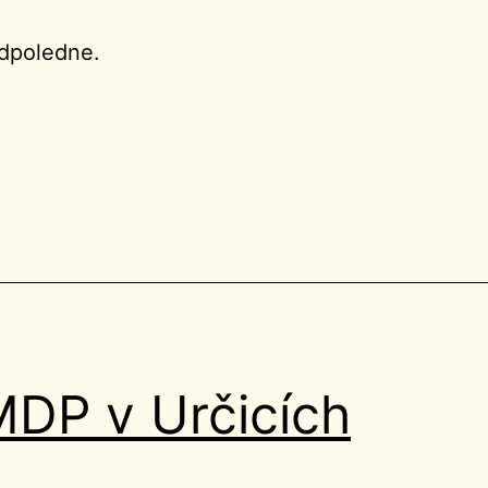
odpoledne.
MDP v Určicích