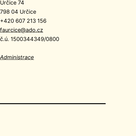
Určice 74
798 04 Určice
+420 607 213 156
faurcice@ado.cz
č.ú. 1500344349/0800
Administrace