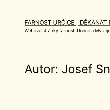
Přejít
k
obsahu
FARNOST URČICE | DĚKANÁT
Webové stránky farností Určice a Myslej
Autor:
Josef Sn