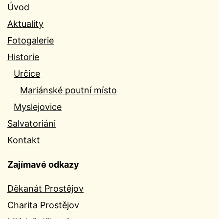
Úvod
Aktuality
Fotogalerie
Historie
Určice
Mariánské poutní místo
Myslejovice
Salvatoriáni
Kontakt
Zajímavé odkazy
Děkanát Prostějov
Charita Prostějov