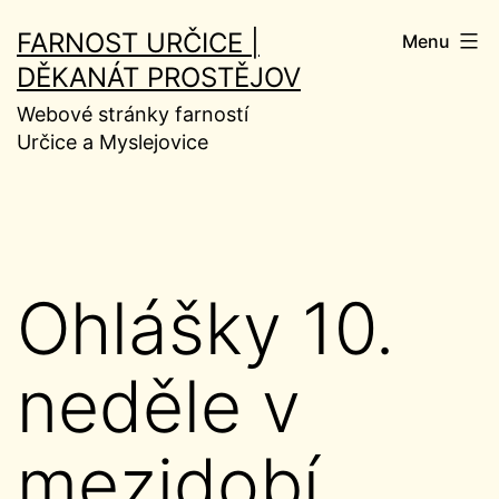
Přejít
FARNOST URČICE |
Menu
k
DĚKANÁT PROSTĚJOV
obsahu
Webové stránky farností
Určice a Myslejovice
Ohlášky 10.
neděle v
mezidobí