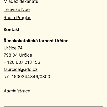
Mládež děkanátu
Televize Noe
Radio Proglas
Kontakt
Římskokatolická farnost Určice
Určice 74
798 04 Určice
+420 607 213 156
faurcice@ado.cz
č.ú. 1500344349/0800
Administrace