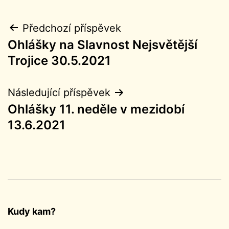
Navigace
Předchozí příspěvek
Ohlášky na Slavnost Nejsvětější
pro
Trojice 30.5.2021
příspěvek
Následující příspěvek
Ohlášky 11. neděle v mezidobí
13.6.2021
Kudy kam?