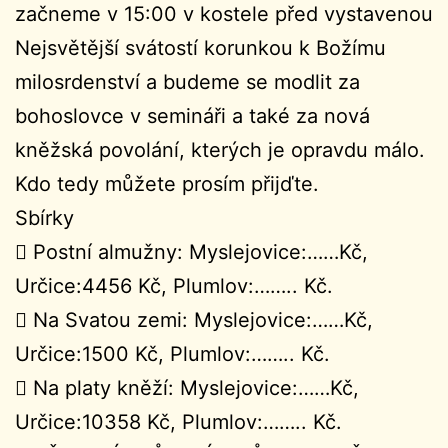
začneme v 15:00 v kostele před vystavenou
Nejsvětější svátostí korunkou k Božímu
milosrdenství a budeme se modlit za
bohoslovce v semináři a také za nová
kněžská povolání, kterých je opravdu málo.
Kdo tedy můžete prosím přijďte.
Sbírky
 Postní almužny: Myslejovice:……Kč,
Určice:4456 Kč, Plumlov:…….. Kč.
 Na Svatou zemi: Myslejovice:……Kč,
Určice:1500 Kč, Plumlov:…….. Kč.
 Na platy kněží: Myslejovice:……Kč,
Určice:10358 Kč, Plumlov:…….. Kč.