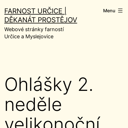
Přejít
FARNOST URČICE |
Menu
k
DĚKANÁT PROSTĚJOV
obsahu
Webové stránky farností
Určice a Myslejovice
Ohlášky 2.
neděle
velikonoční