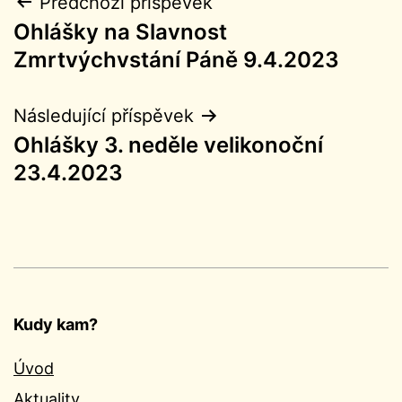
Navigace
Předchozí příspěvek
Ohlášky na Slavnost
pro
Zmrtvýchvstání Páně 9.4.2023
příspěvek
Následující příspěvek
Ohlášky 3. neděle velikonoční
23.4.2023
Kudy kam?
Úvod
Aktuality