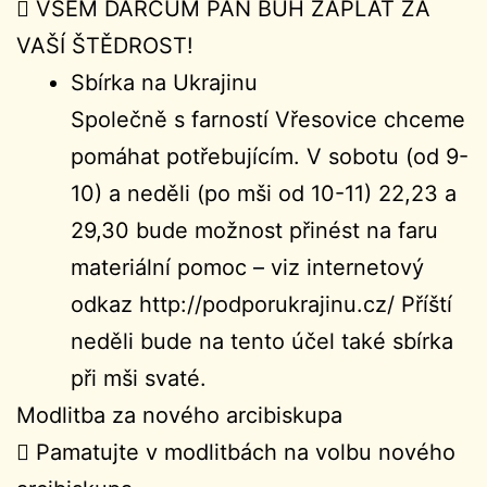
 VŠEM DÁRCŮM PÁN BŮH ZAPLAŤ ZA
VAŠÍ ŠTĚDROST!
Sbírka na Ukrajinu
Společně s farností Vřesovice chceme
pomáhat potřebujícím. V sobotu (od 9-
10) a neděli (po mši od 10-11) 22,23 a
29,30 bude možnost přinést na faru
materiální pomoc – viz internetový
odkaz http://podporukrajinu.cz/ Příští
neděli bude na tento účel také sbírka
při mši svaté.
Modlitba za nového arcibiskupa
 Pamatujte v modlitbách na volbu nového