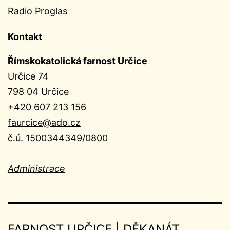
Radio Proglas
Kontakt
Římskokatolická farnost Určice
Určice 74
798 04 Určice
+420 607 213 156
faurcice@ado.cz
č.ú. 1500344349/0800
Administrace
FARNOST URČICE | DĚKANÁT