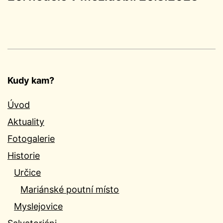
Kudy kam?
Úvod
Aktuality
Fotogalerie
Historie
Určice
Mariánské poutní místo
Myslejovice