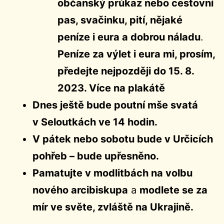
občanský průkaz nebo cestovní
pas, svačinku, pití, nějaké
peníze i eura a dobrou náladu
.
Peníze za výlet i eura mi, prosím,
předejte nejpozději do 15. 8.
2023. Více na plakátě
Dnes ještě bude poutní mše svatá
v Seloutkách ve 14 hodin.
V pátek nebo sobotu bude v Určicích
pohřeb – bude upřesněno.
Pamatujte v modlitbách na volbu
nového arcibiskupa
a
modlete se za
mír ve světe, zvláště na Ukrajině.