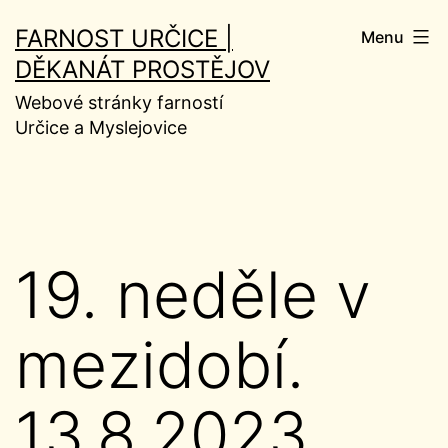
Přejít
FARNOST URČICE |
Menu
k
DĚKANÁT PROSTĚJOV
obsahu
Webové stránky farností
Určice a Myslejovice
19. neděle v
mezidobí.
13.8.2023