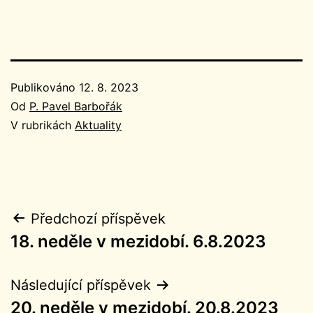
Publikováno
12. 8. 2023
Od
P. Pavel Barbořák
V rubrikách
Aktuality
Navigace
Předchozí příspěvek
18. neděle v mezidobí. 6.8.2023
pro
příspěvek
Následující příspěvek
20. neděle v mezidobí. 20.8.2023