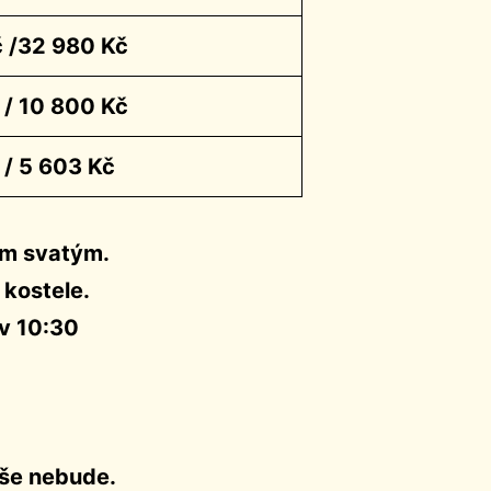
 /32 980 Kč
 / 10 800 Kč
 / 5 603 Kč
em svatým.
 kostele.
 v 10:30
mše nebude.