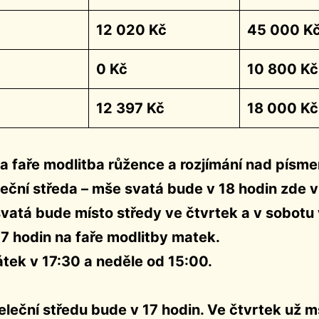
12 020 Kč
45 000 Kč
0 Kč
10 800 Kč
12 397 Kč
18 000 Kč
na faře modlitba růžence a rozjímání nad písm
leční středa – mše svatá bude v 18 hodin zde v
vatá bude místo středy ve čtvrtek a v sobotu
17 hodin na faře modlitby matek.
átek v 17:30 a neděle od 15:00.
leční středu bude v 17 hodin. Ve čtvrtek už 