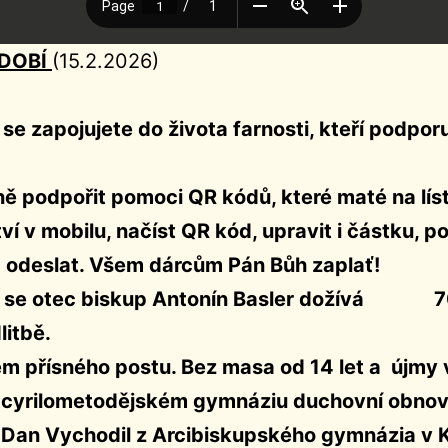
IDOBÍ
(15.2.2026)
 se zapojujete do života farnosti, kteří podpor
ě podpořit pomoci QR kódů, které maté na líst
í v mobilu, načíst QR kód, upravit i částku, p
 odeslat. Všem dárcům Pán Bůh zaplať!
6 se otec biskup Antonín Basler dožívá 70 
litbě.
m přísného postu. Bez masa od 14 let a újmy v 
 cyrilometodějském gymnáziu duchovní obnov
Dan Vychodil z Arcibiskupského gymnázia v K