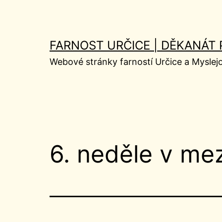
Přejít
k
obsahu
FARNOST URČICE | DĚKANÁT
Webové stránky farností Určice a Myslej
6. neděle v me