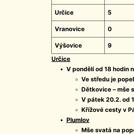
Určice
5
Vranovice
0
Výšovice
9
Určice
V pondělí od 18 hodin 
Ve středu je pope
Dětkovice – mše s
V pátek 20.2. od 
Křížové cesty v P
Plumlov
Mše svatá na pope