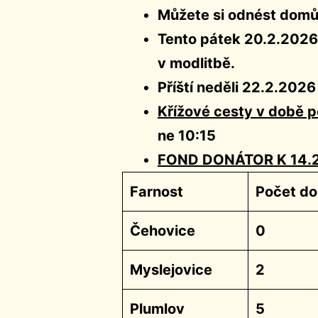
Můžete si odnést domů 
Tento pátek 20.2.2026 
v modlitbě.
Příští neděli 22.2.2026 
Křížové cesty v době p
ne 10:15
FOND DONÁTOR K 14.
Farnost
Počet do
Čehovice
0
Myslejovice
2
Plumlov
5