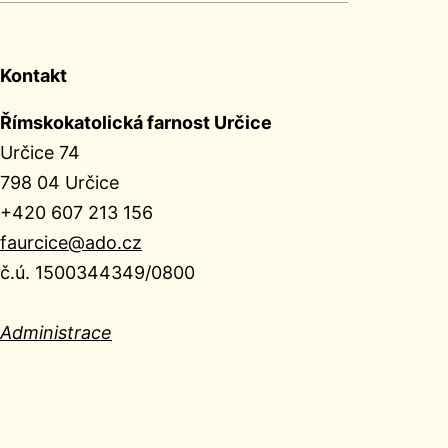
Kontakt
Římskokatolická farnost Určice
Určice 74
798 04 Určice
+420 607 213 156
faurcice@ado.cz
č.ú. 1500344349/0800
Administrace