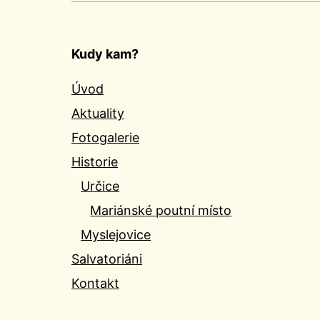
Kudy kam?
Úvod
Aktuality
Fotogalerie
Historie
Určice
Mariánské poutní místo
Myslejovice
Salvatoriáni
Kontakt