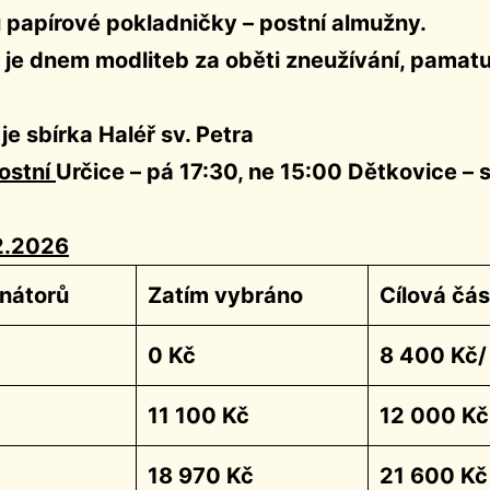
papírové pokladničky – postní almužny.
je dnem modliteb za oběti zneužívání, pamatu
je sbírka Haléř sv. Petra
ostní
Určice – pá 17:30, ne 15:00 Dětkovice – s
2.2026
nátorů
Zatím vybráno
Cílová čá
0 Kč
8 400 Kč/
11 100 Kč
12 000 Kč
18 970 Kč
21 600 Kč