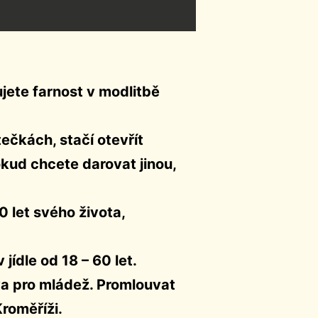
ujete farnost v modlitbě
ečkách, stačí otevřít
okud chcete darovat jinou,
let svého života,
jídle od 18 – 60 let.
a pro mládež. Promlouvat
roměříži.