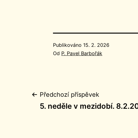
Publikováno
15. 2. 2026
Od
P. Pavel Barbořák
Navigace
Předchozí příspěvek
5. neděle v mezidobí. 8.2.2
pro
příspěvek