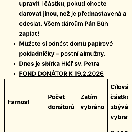
upravit i částku, pokud chcete
darovat jinou, než je přednastavená a
odeslat. Všem dárcům Pán Bůh
zaplať!
Můžete si odnést domů papírové
pokladničky – postní almužny.
Dnes je sbírka Hléř sv. Petra
FOND DONÁTOR K 19.2.2026
Cílová
Počet
Zatím
částka
Farnost
donátorů
vybráno
zbývá
vybrat