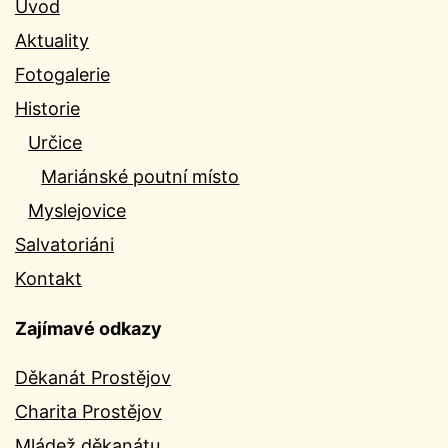
Úvod
Aktuality
Fotogalerie
Historie
Určice
Mariánské poutní místo
Myslejovice
Salvatoriáni
Kontakt
Zajímavé odkazy
Děkanát Prostějov
Charita Prostějov
Mládež děkanátu