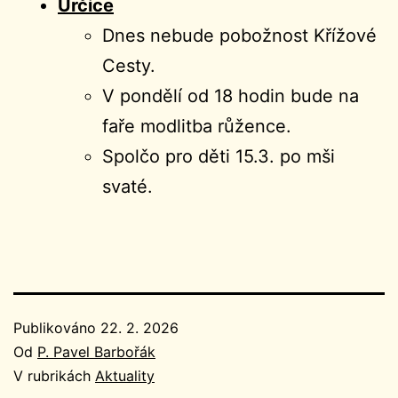
Určice
Dnes nebude pobožnost Křížové
Cesty.
V pondělí od 18 hodin bude na
faře modlitba růžence.
Spolčo pro děti 15.3. po mši
svaté.
Publikováno
22. 2. 2026
Od
P. Pavel Barbořák
V rubrikách
Aktuality