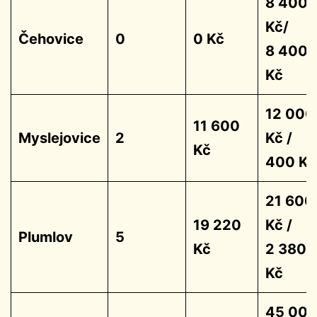
8 400
Kč/
Čehovice
0
0 Kč
8 400
Kč
12 000
11 600
Myslejovice
2
Kč /
Kč
400 Kč
21 600
19 220
Kč /
Plumlov
5
Kč
2 380
Kč
45 00