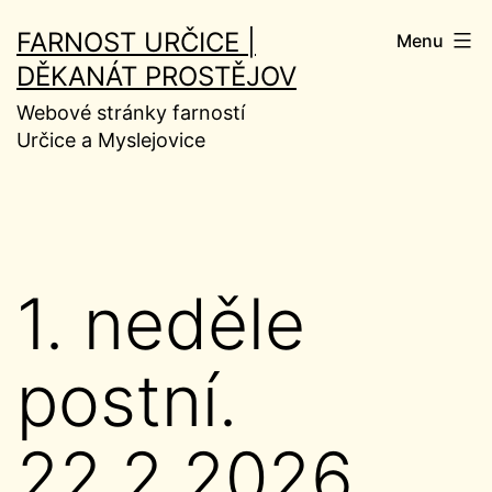
Přejít
FARNOST URČICE |
Menu
k
DĚKANÁT PROSTĚJOV
obsahu
Webové stránky farností
Určice a Myslejovice
1. neděle
postní.
22.2.2026