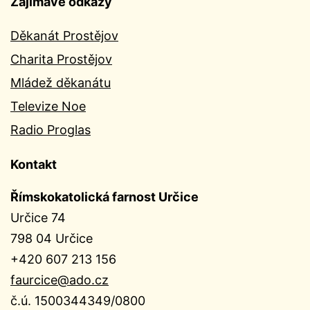
Zajímavé odkazy
Děkanát Prostějov
Charita Prostějov
Mládež děkanátu
Televize Noe
Radio Proglas
Kontakt
Římskokatolická farnost Určice
Určice 74
798 04 Určice
+420 607 213 156
faurcice@ado.cz
č.ú. 1500344349/0800