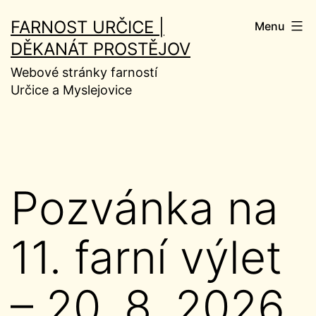
Přejít
FARNOST URČICE |
Menu
k
DĚKANÁT PROSTĚJOV
obsahu
Webové stránky farností
Určice a Myslejovice
Pozvánka na
11. farní výlet
– 20. 8. 2026