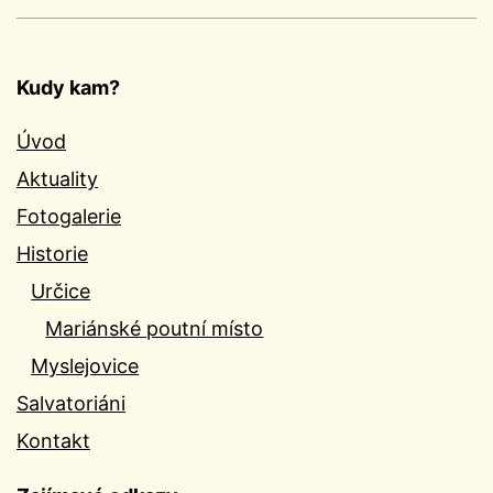
Kudy kam?
Úvod
Aktuality
Fotogalerie
Historie
Určice
Mariánské poutní místo
Myslejovice
Salvatoriáni
Kontakt