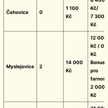
1 100
Kč/
Čehovice
0
Kč
7 300
Kč
12 000
Kč / 0
Kč
14 000
Bonus
Myslejovice
2
Kč
pro
farnost
2 000
Kč