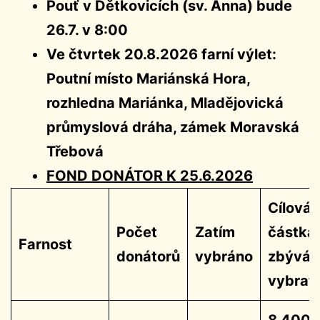
Pouť v Dětkovicích (sv. Anna) bude
26.7. v 8:00
Ve čtvrtek 20.8.2026 farní výlet:
Poutní místo Mariánská Hora,
rozhledna Mariánka, Mladějovická
průmyslová dráha, zámek Moravská
Třebová
FOND DONÁTOR K 25.6.2026
Cílová
Počet
Zatím
částka
Farnost
donátorů
vybráno
zbývá
vybrat
8 400