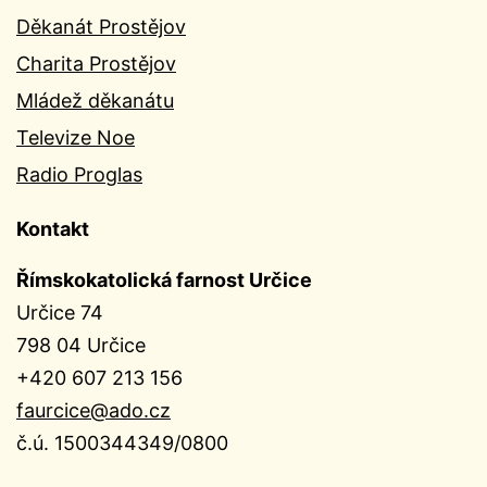
Děkanát Prostějov
Charita Prostějov
Mládež děkanátu
Televize Noe
Radio Proglas
Kontakt
Římskokatolická farnost Určice
Určice 74
798 04 Určice
+420 607 213 156
faurcice@ado.cz
č.ú. 1500344349/0800