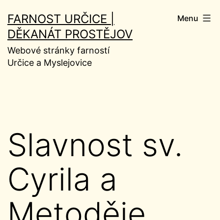
Přejít
FARNOST URČICE |
Menu
k
DĚKANÁT PROSTĚJOV
obsahu
Webové stránky farností
Určice a Myslejovice
Slavnost sv.
Cyrila a
Metoděje.