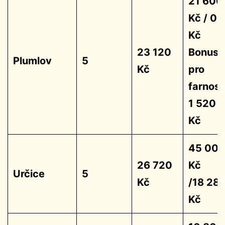
21 600
Kč / 0
Kč
23 120
Bonus
Plumlov
5
Kč
pro
farnost
1 520
Kč
45 00
26 720
Kč
Určice
5
Kč
/18 28
Kč