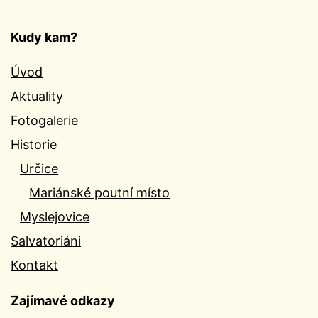
Kudy kam?
Úvod
Aktuality
Fotogalerie
Historie
Určice
Mariánské poutní místo
Myslejovice
Salvatoriáni
Kontakt
Zajímavé odkazy