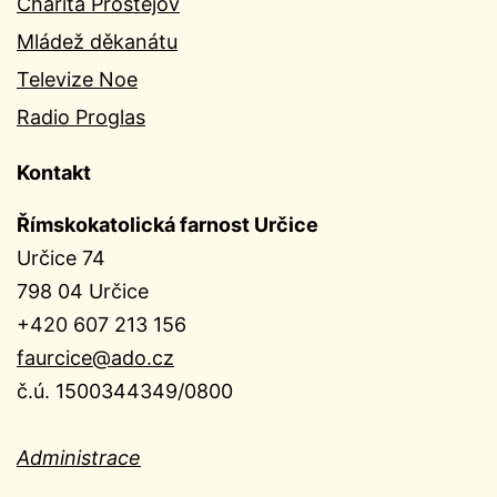
Charita Prostějov
Mládež děkanátu
Televize Noe
Radio Proglas
Kontakt
Římskokatolická farnost Určice
Určice 74
798 04 Určice
+420 607 213 156
faurcice@ado.cz
č.ú. 1500344349/0800
Administrace