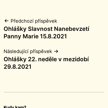
Navigace
Předchozí příspěvek
Ohlášky Slavnost Nanebevzetí
pro
Panny Marie 15.8.2021
příspěvek
Následující příspěvek
Ohlášky 22. neděle v mezidobí
29.8.2021
Kudy kam?