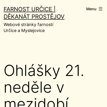
Přejít
FARNOST URČICE |
Menu
k
DĚKANÁT PROSTĚJOV
obsahu
Webové stránky farností
Určice a Myslejovice
Ohlášky 21.
neděle v
mezidobí