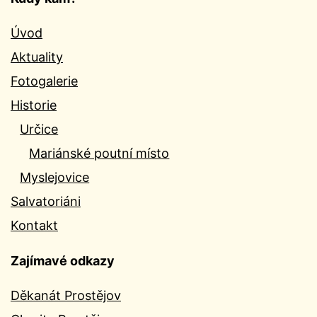
Úvod
Aktuality
Fotogalerie
Historie
Určice
Mariánské poutní místo
Myslejovice
Salvatoriáni
Kontakt
Zajímavé odkazy
Děkanát Prostějov