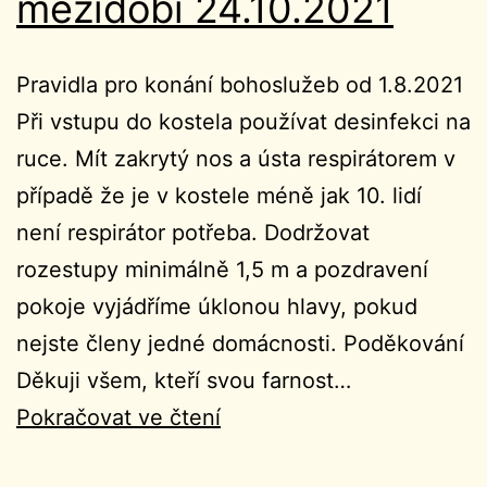
mezidobí 24.10.2021
Pravidla pro konání bohoslužeb od 1.8.2021
Při vstupu do kostela používat desinfekci na
ruce. Mít zakrytý nos a ústa respirátorem v
případě že je v kostele méně jak 10. lidí
není respirátor potřeba. Dodržovat
rozestupy minimálně 1,5 m a pozdravení
pokoje vyjádříme úklonou hlavy, pokud
nejste členy jedné domácnosti. Poděkování
Děkuji všem, kteří svou farnost…
Ohlášky
Pokračovat ve čtení
30.