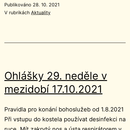
neděle
Publikováno
28. 10. 2021
v
V rubrikách
Aktuality
mezidobí
24.10.2021
Ohlášky 29. neděle v
mezidobí 17.10.2021
Pravidla pro konání bohoslužeb od 1.8.2021
Při vstupu do kostela používat desinfekci na
ruce. Mít zakrytý nos a ústa respirátorem v