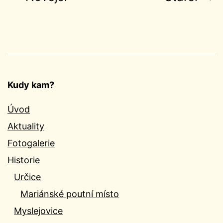
příspěvků
Kudy kam?
Úvod
Aktuality
Fotogalerie
Historie
Určice
Mariánské poutní místo
Myslejovice