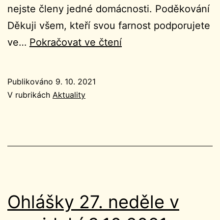
nejste členy jedné domácnosti. Poděkování
Děkuji všem, kteří svou farnost podporujete
Ohlášky
ve…
Pokračovat ve čtení
28.
neděle
Publikováno
9. 10. 2021
v
V rubrikách
Aktuality
mezidobí
10.10.2021
Ohlášky 27. neděle v