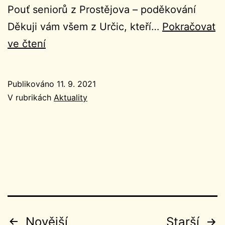
Pouť seniorů z Prostějova – poděkování
Děkuji vám všem z Určic, kteří…
Pokračovat
Ohlášky
ve čtení
24.
neděle
Publikováno
11. 9. 2021
v
V rubrikách
Aktuality
mezidobí
12.9.2021
Stránkování
Novější
Starší