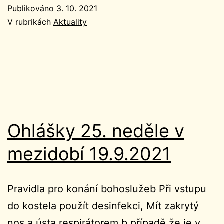
neděle
Publikováno
3. 10. 2021
v
V rubrikách
Aktuality
mezidobí
3.10.2021
Ohlášky 25. neděle v
mezidobí 19.9.2021
Pravidla pro konání bohoslužeb Při vstupu
do kostela použít desinfekci, Mít zakrytý
nos a ústa respirátorem b případě že je v