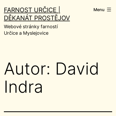
Přejít
FARNOST URČICE |
Menu
k
DĚKANÁT PROSTĚJOV
obsahu
Webové stránky farností
Určice a Myslejovice
Autor:
David
Indra