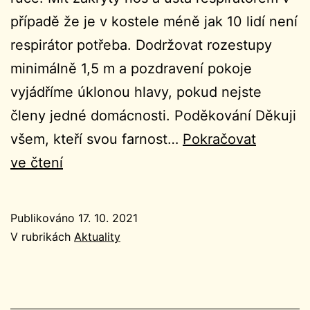
případě že je v kostele méně jak 10 lidí není
respirátor potřeba. Dodržovat rozestupy
minimálně 1,5 m a pozdravení pokoje
vyjádříme úklonou hlavy, pokud nejste
členy jedné domácnosti. Poděkování Děkuji
všem, kteří svou farnost…
Pokračovat
Ohlášky
ve čtení
29.
neděle
Publikováno
17. 10. 2021
v
V rubrikách
Aktuality
mezidobí
17.10.2021