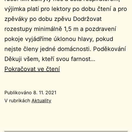
výjimka platí pro lektory po dobu čtení a pro
zpěváky po dobu zpěvu Dodržovat
rozestupy minimálně 1,5 m a pozdravení
pokoje vyjádříme úklonou hlavy, pokud
nejste členy jedné domácnosti. Poděkování
Děkuji všem, kteří svou farnost…
Ohlášky
Pokračovat ve čtení
32.
neděle
Publikováno
8. 11. 2021
v
V rubrikách
Aktuality
mezidobí
7.11.2021