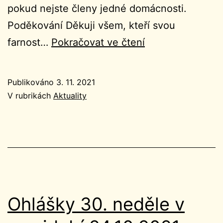
pokud nejste členy jedné domácnosti.
Poděkování Děkuji všem, kteří svou
Ohlášky
farnost…
Pokračovat ve čtení
31.
neděle
Publikováno
3. 11. 2021
v
V rubrikách
Aktuality
mezidobí
31.10.2021
Ohlášky 30. neděle v