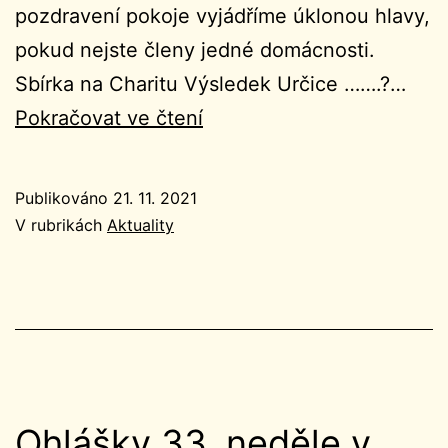
pozdravení pokoje vyjádříme úklonou hlavy,
pokud nejste členy jedné domácnosti.
Sbírka na Charitu Výsledek Určice …….?…
Ohlášky
Pokračovat ve čtení
na
Slavnost
Publikováno
21. 11. 2021
Ježíše
V rubrikách
Aktuality
Krista
Krále
21.11.2021
Ohlášky 33. neděle v