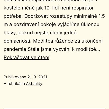
kostele méně jak 10. lidí není respirátor
potřeba. Dodržovat rozestupy minimálně 1,5
m a pozdravení pokoje vyjádříme úklonou
hlavy, pokud nejste členy jedné
domácnosti. Modlitba růžence za ukončení
pandemie Stále jsme vyzvání k modlitbě…
Ohlášky
Pokračovat ve čtení
25.
neděle
Publikováno
21. 9. 2021
v
V rubrikách
Aktuality
mezidobí
19.9.2021