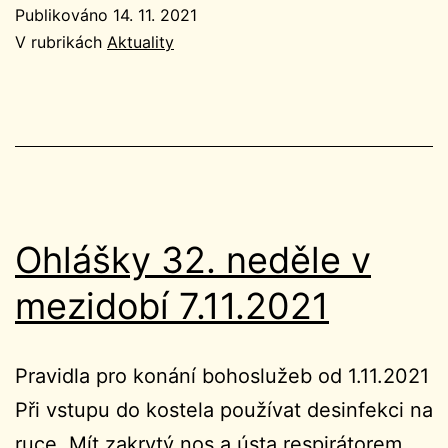
ned
Publikováno
14. 11. 2021
v
V rubrikách
Aktuality
mez
14.
Ohlášky 32. neděle v
mezidobí 7.11.2021
Pravidla pro konání bohoslužeb od 1.11.2021
Při vstupu do kostela používat desinfekci na
ruce. Mít zakrytý nos a ústa respirátorem,