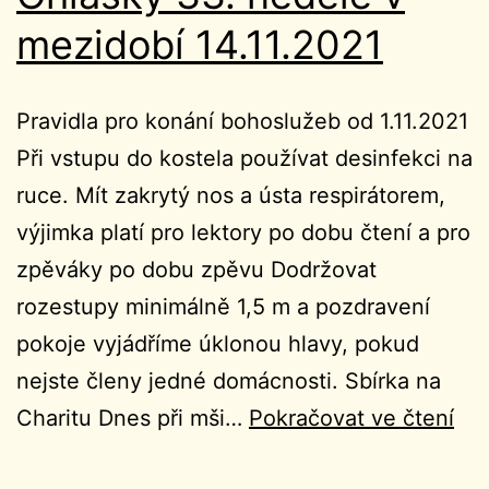
mezidobí 14.11.2021
Pravidla pro konání bohoslužeb od 1.11.2021
Při vstupu do kostela používat desinfekci na
ruce. Mít zakrytý nos a ústa respirátorem,
výjimka platí pro lektory po dobu čtení a pro
zpěváky po dobu zpěvu Dodržovat
rozestupy minimálně 1,5 m a pozdravení
pokoje vyjádříme úklonou hlavy, pokud
nejste členy jedné domácnosti. Sbírka na
Ohl
Charitu Dnes při mši…
Pokračovat ve čtení
33.